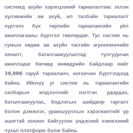
системд ахуйн хэрэгцээний тариалалтаас эхлэн
хүлэмжийн аж ахуй, ил талбайн тариалалт
хүртэлх бүх төрлийн тариалангийн үйл
ажиллагааны бүртгэл төвлөрдөг. Тус систем нь
сумын хөдөө аж ахуйн тасгийн агрономичийн
хяналт, баталгаажуулалтад тулгуурлан
ажилладаг бөгөөд өнөөдрийн байдлаар нийт
30,000 гаруй тариаланч, ногоочин бүртгэгдээд
байна. Ийнхүү уг систем нь тариалангийн
салбарын мэдээллийг нэгтгэн удирдах,
баталгаажуулах, бодлогын шийдвэр гаргалт
болон дэмжлэг, урамшууллын хэрэгжилтийг үр
ашигтай зохион байгуулах үндэсний хэмжээний
чухал платформ болж байна.