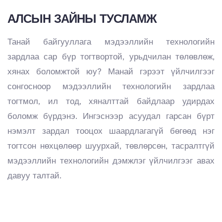
АЛСЫН ЗАЙНЫ ТУСЛАМЖ
Танай байгууллага мэдээллийн технологийн
зардлаа сар бүр тогтвортой, урьдчилан төлөвлөж,
хянах боломжтой юу? Манай гэрээт үйлчилгээг
сонгосноор мэдээллийн технологийн зардлаа
тогтмол, ил тод, хяналттай байдлаар удирдах
боломж бүрдэнэ. Ингэснээр асуудал гарсан бүрт
нэмэлт зардал тооцох шаардлагагүй бөгөөд нэг
тогтсон нөхцөлөөр шуурхай, төвлөрсөн, тасралтгүй
мэдээллийн технологийн дэмжлэг үйлчилгээг авах
давуу талтай.