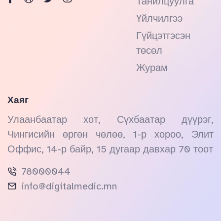
Танилцуулга
Үйлчилгээ
Гүйцэтгэсэн
төсөл
Журам
Хаяг
Улаанбаатар хот, Сүхбаатар дүүрэг,
Чингисийн өргөн чөлөө, 1-р хороо, Элит
Оффис, 14-р байр, 15 дугаар давхар 70 тоот
78000044
info@digitalmedic.mn