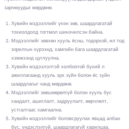
зарчмуудыг мөрдөнө.
Хувийн мэдээллийг үнэн зөв, шаардлагатай
тохиолдолд тогтмол шинэчилсэн байна.
Мэдээллийг зөвхөн хууль ёсны, тодорхой, ил тод
зорилгын хүрээнд, хамгийн бага шаардлагатай
хэмжээнд цуглуулна.
Хувийн мэдээлэлтэй холбоотой бүхий л
ажиллагаанд хууль эрх зүйн болон ёс зүйн
шаардлагыг чанд мөрдөнө.
Мэдээллийг зөвшөөрөлгүй болон хууль бус
хандалт, ашиглалт, задруулалт, өөрчлөлт,
устгалтаас хамгаална.
Хувийн мэдээллийг боловсруулах явцад албан
бус, үндэслэлгүй, шаардлагагүй харилцаа,