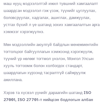
маш нууц мэдээлэлтэй ижил түвшний хамгаалалт
шаардсан мэдээлэл гэж үзэж, түүнийг цуглуулах,
боловсруулах, хадгалах, ашиглах, дамжуулах,
устгах бүхий л үе шатанд зохих хамгаалалтын арга
хэмжээг хэрэгжүүлнэ.
Мөн мэдээллийн аюулгүй байдлын менежментийн
тогтолцоог байгууллагын хэмжээнд хэрэгжүүлж,
түүний үр нөлөөг тогтмол үнэлэн, Монгол Улсын
хууль тогтоомж болон холбогдох стандарт,
шаардлагын хүрээнд тасралтгүй сайжруулж
ажиллана.
ISO
Хэрэв та хүсвэл үүнийг дараагийн шатанд
27001, ISO 27701-т нийцсэн бодлогын албан