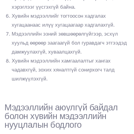
хэрэглээг үүсгэхгүй байна.
Хувийн мэдээллийг тогтоосон хадгалах
хугацаанаас илүү хугацаагаар хадгалахгүй.
Мэдээллийн эзний зөвшөөрөлгүйгээр, эсхүл
хуульд өөрөөр заагаагүй бол гуравдагч этгээдэд
дамжуулахгүй, хуваалцахгүй.
Хувийн мэдээллийн хамгаалалтыг хангах
чадавхгүй, зохих хяналтгүй сонирхогч талд
шилжүүлэхгүй.
Мэдээллийн аюулгүй байдал
болон хувийн мэдээллийн
нууцлалын бодлого