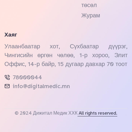
төсөл
Журам
Хаяг
Улаанбаатар хот, Сүхбаатар дүүрэг,
Чингисийн өргөн чөлөө, 1-р хороо, Элит
Оффис, 14-р байр, 15 дугаар давхар 70 тоот
78000044
info@digitalmedic.mn
© 2024 Дижитал Медик ХХК
All rights reserved.