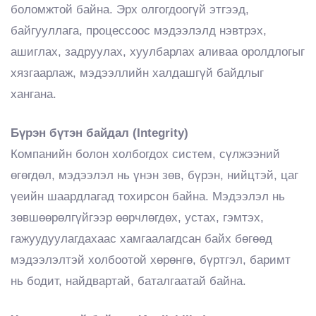
боломжтой байна. Эрх олгогдоогүй этгээд,
байгууллага, процессоос мэдээлэлд нэвтрэх,
ашиглах, задруулах, хуулбарлах аливаа оролдлогыг
хязгаарлаж, мэдээллийн халдашгүй байдлыг
хангана.
Бүрэн бүтэн байдал (Integrity)
Компанийн болон холбогдох систем, сүлжээний
өгөгдөл, мэдээлэл нь үнэн зөв, бүрэн, нийцтэй, цаг
үеийн шаардлагад тохирсон байна. Мэдээлэл нь
зөвшөөрөлгүйгээр өөрчлөгдөх, устах, гэмтэх,
гажуудуулагдахаас хамгаалагдсан байх бөгөөд
мэдээлэлтэй холбоотой хөрөнгө, бүртгэл, баримт
нь бодит, найдвартай, баталгаатай байна.