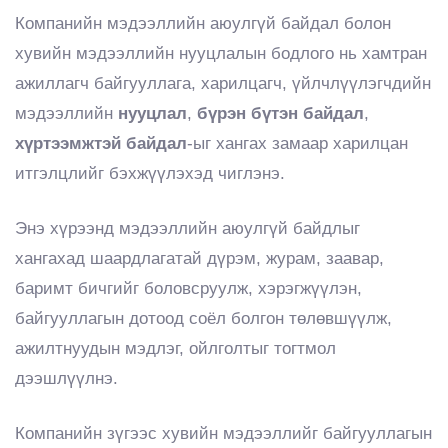
Компанийн мэдээллийн аюулгүй байдал болон
хувийн мэдээллийн нууцлалын бодлого нь хамтран
ажиллагч байгууллага, харилцагч, үйлчлүүлэгчдийн
нууцлал
бүрэн бүтэн байдал
мэдээллийн
,
,
хүртээмжтэй байдал
-ыг хангах замаар харилцан
итгэлцлийг бэхжүүлэхэд чиглэнэ.
Энэ хүрээнд мэдээллийн аюулгүй байдлыг
хангахад шаардлагатай дүрэм, журам, заавар,
баримт бичгийг боловсруулж, хэрэгжүүлэн,
байгууллагын дотоод соёл болгон төлөвшүүлж,
ажилтнуудын мэдлэг, ойлголтыг тогтмол
дээшлүүлнэ.
Компанийн зүгээс хувийн мэдээллийг байгууллагын