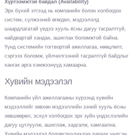
Хүртээмжтэй байдал (Availability)
Эрх бүхий этгээд нь компанийн болон холбогдох
систем, сүлжээний өгөгдөл, мэдээлэлд
шаардлагатай үедээ хууль ёсны дагуу тасралтгүй,
найдвартай хандах, ашиглах боломжтой байна.
Үүнд системийн тогтвортой ажиллагаа, нөөцлөлт,
сэргээх боломж, үйлчилгээний тасралтгүй байдлыг
хангах арга хэмжээнүүд хамаарна.
Хувийн мэдээлэл
Компанийн үйл ажиллагааны хүрээнд хувийн
мэдээллийг зөвхөн мэдээллийн эзний хууль ёсны
зөвшөөрөл, эсхүл холбогдох эрх зүйн үндэслэлийн
дагуу цуглуулж, ашиглаж, хадгалж, хамгаална.
Хувийн мэдээлэл боловсруулахдаа дараах үндсэн