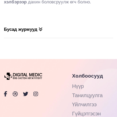
хэлбэрээр
дахин боловсруулж өгч болно.
Бусад журмууд
Холбоосууд
Нүүр
Танилцуулга
Үйлчилгээ
Гүйцэтгэсэн